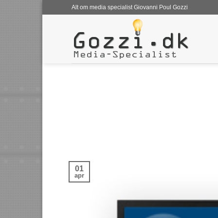
Fortsæt
Alt om media specialist Giovanni Poul Gozzi
til
indhold
01
apr